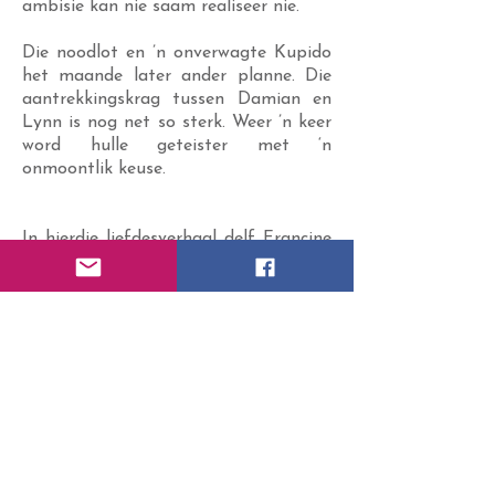
ambisie kan nie saam realiseer nie.
Die noodlot en ’n onverwagte Kupido
het maande later ander planne. Die
aantrekkingskrag tussen Damian en
Lynn is nog net so sterk. Weer ’n keer
word hulle geteister met ‘n
onmoontlik keuse.
In hierdie liefdesverhaal delf Francine
Beaton in twee siele wat saamgebring
en geskei word deur hul eie drome.
Gaan Damian en Lynn ‘n manier vind
om hul liefde en persoonlike aspirasies
te vervleg? Kry die antwoord in ‘n
Tweede Kans, ‘n storie van liefde,
verlies, en die onteenseglike soeke na
liefde.
Buy Here