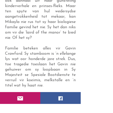
ook aanhaal uit haar gunsteling
kinderverhale en prinses-flieks. Maar
ten spyte van hul wedersydse
aangetrokkenheid tot mekaar, kan
Mikayla nie rus tot sy haar biologiese
familie gevind het nie. Sy het dan niks
om vir die ‘laird of the manor’ te bied
nie. Of het sy?
Familie beteken alles vir Gavin
Crawford. Sy stamboom is ‘n ellelange
lys wat oor honderde jare strek. Dus,
toe tragedie toeslaan het Gavin nie
gehuiwer om sy loopbaan in Sy
Majesteit se Spesiale Bootdienste te
verruil vir koeimis, melkstalle en ‘n
titel wat hy haat nie.
Daar is egter ‘n klein probleempie.
Kayla herinner hom aan iemand
spesiaal wat hy nie te lank gelede
verloor het. En boonop het hulle beide