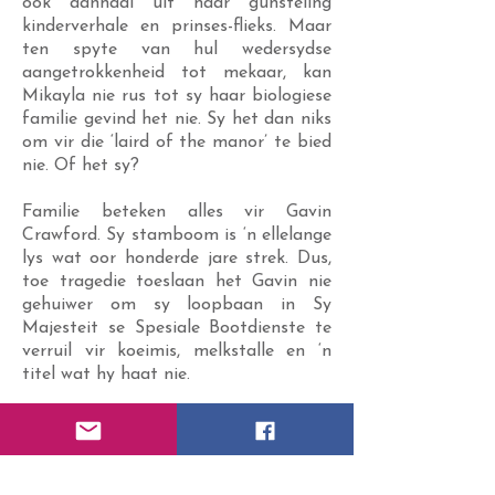
ook aanhaal uit haar gunsteling
kinderverhale en prinses-flieks. Maar
ten spyte van hul wedersydse
aangetrokkenheid tot mekaar, kan
Mikayla nie rus tot sy haar biologiese
familie gevind het nie. Sy het dan niks
om vir die ‘laird of the manor’ te bied
nie. Of het sy?
Familie beteken alles vir Gavin
Crawford. Sy stamboom is ‘n ellelange
lys wat oor honderde jare strek. Dus,
toe tragedie toeslaan het Gavin nie
gehuiwer om sy loopbaan in Sy
Majesteit se Spesiale Bootdienste te
verruil vir koeimis, melkstalle en ‘n
titel wat hy haat nie.
Daar is egter ‘n klein probleempie.
Kayla herinner hom aan iemand
spesiaal wat hy nie te lank gelede
verloor het. En boonop het hulle beide