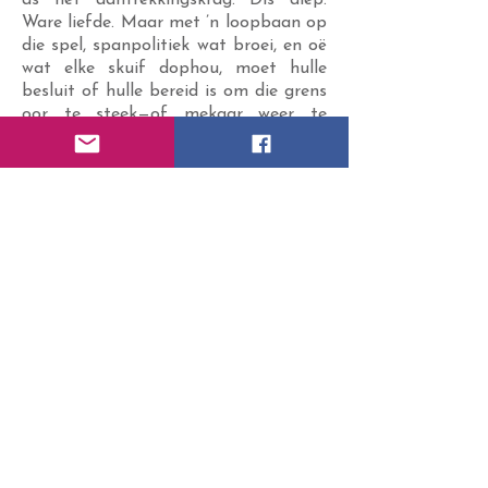
Ware liefde. Maar met ’n loopbaan op
die spel, spanpolitiek wat broei, en oë
wat elke skuif dophou, moet hulle
besluit of hulle bereid is om die grens
oor te steek—of mekaar weer te
verloor.
’n Emosioneel ryk, sensitiwiteit-
teenoor-krag-sportromanse oor
tweede kanse, diep liefde en die risiko
wat dit vra om vir jouself én vir
mekaar te kies.
Buy Here
Previous
Next
© 2020 by francinebeaton. All Rights