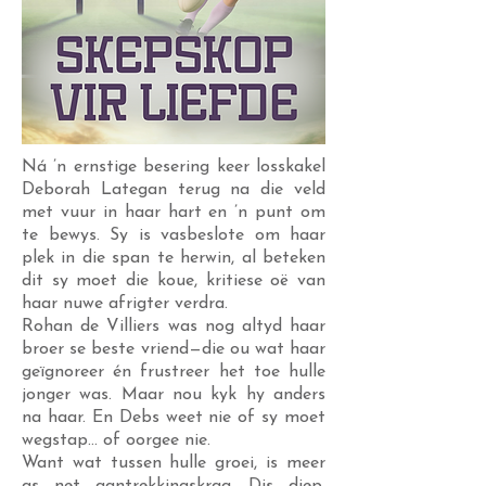
Ná ’n ernstige besering keer losskakel
Deborah Lategan terug na die veld
met vuur in haar hart en ’n punt om
te bewys. Sy is vasbeslote om haar
plek in die span te herwin, al beteken
dit sy moet die koue, kritiese oë van
haar nuwe afrigter verdra.
Rohan de Villiers was nog altyd haar
broer se beste vriend—die ou wat haar
geïgnoreer én frustreer het toe hulle
jonger was. Maar nou kyk hy anders
na haar. En Debs weet nie of sy moet
wegstap… of oorgee nie.
Want wat tussen hulle groei, is meer
as net aantrekkingskrag. Dis diep.