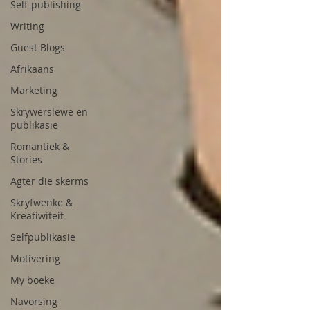
Self-publishing
Writing
Guest Blogs
Afrikaans
Marketing
Skrywerslewe en
publikasie
Romantiek &
Stories
Agter die skerms
Skryfwenke &
Kreatiwiteit
Selfpublikasie
Motivering
My boeke
Navorsing