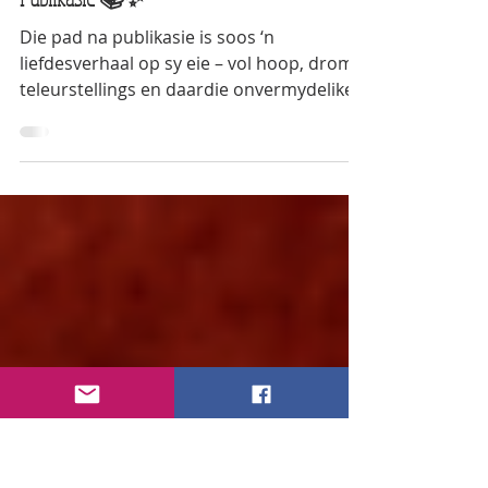
Mar 28, 2025
4 min read
Wat Ek Wens Ek Vroeër Geweet Het oor
Publikasie 📚✨
Die pad na publikasie is soos ‘n
liefdesverhaal op sy eie – vol hoop, drome,
teleurstellings en daardie onvermydelike
oomblik waar jy...