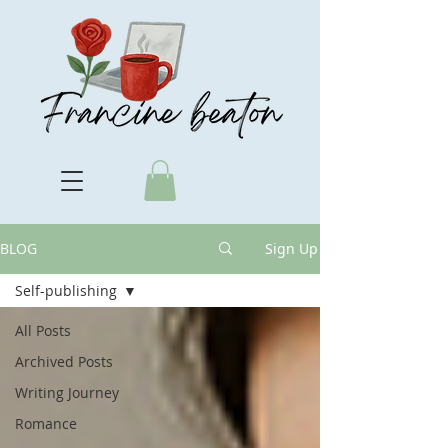
BLOG
Sign Up
Self-publishing
All Posts
Archived Posts
Writing Journey
Romance