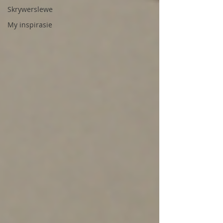
Skrywerslewe
My inspirasie