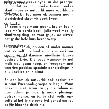
splinternuwe reeks-bybel in die prentjie. 
Selfpublikasie
En omdat ek nou boeke tussen reekse 
skuif, moes ek natuurlik nuwe voorblaaie 
Motivering
ontwerp. En toe moes ek sommer nog ’n 
storiebybel skryf vir boek twee.
My boeke
En soos dinge maar gaan… kry ek toe ’n 
idee vir ’n derde boek. Julle weet mos. Jy 
Navorsing
skuif een ding, en voor jy jou oë uitvee, 
het jy die hele huis herontwerp.
Skrywerslewe
Intussen het ek, op een of ander manier 
wat ek self nie heeltemal kan verklaar 
nie, drie Afrikaanse nie-fiksie boeke 
My inspirasie
geskryf. 
Drie
. Dis soos wanneer jy net 
melk wou gaan koop, en terugkom met 
veertien pakkies spesiale aanbiedinge, ’n 
blik koekies en ’n plant.
En dan het ek natuurlik ook besluit om 
’n paar Facebook-groepe te begin. Want 
hoekom nie? Maar as jy die admin is, 
dan admin jy mos. Jy maak plasings, 
betrek mense, en ja, jy stel reëls op—
selfs al het jy nie eens tyd gehad om jou 
koffie klaar te drink nie.