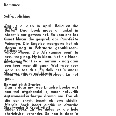
Romance
Self-publishing
Ons is al diep in April. 
Bella en die 
Writing
Buffel
? Daai boek moes al lankal in 
Maart klaar gewees het. En kom ons los 
Guest Blogs
maar liewer die gesprek oor 
Purr-fekte 
Valentyn
. Die Engelse weergawe het ek 
darem nog in Februarie gepubliseer—
Afrikaans
whoop whoop
. Die Afrikaanse een? Ja 
nee… wag nog. Hy is klaar. Net nie 
klaar-
klaar
 nie. Want ek wil natuurlik nog daai 
Marketing
een keer weer dit gaan. Wat twee keer 
word en toe drie. En dalk net ’n ander 
Skrywerslewe en publikasie
kleur op die voorblad probeer. En net 
gou...
Romantiek & Stories
Dan is daar my twee Engelse boeke wat 
nou wel afgehandel is, maar natuurlik 
Agter die skerms
nie sonder ’n bietjie drama nie. Toe ek 
die een skryf, besef ek ewe skielik: 
Hierdie boek hoort eintlik in daardie 
Skryfwenke & Kreatiwiteit
ander reeks.
 En toe moes ek die hele 
storiebybel verander. So nou is daar ’n 