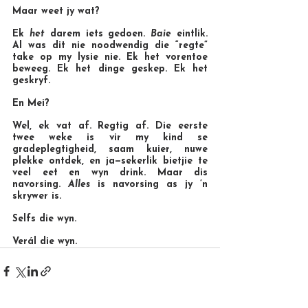
Maar weet jy wat?
Ek 
het
 darem iets gedoen. 
Baie
 eintlik. 
Al was dit nie noodwendig die “regte” 
take op my lysie nie. Ek het vorentoe 
beweeg. Ek het dinge geskep. Ek het 
geskryf.
En Mei?
Wel, ek vat af. Regtig af. Die eerste 
twee weke is vir my kind se 
gradeplegtigheid, saam kuier, nuwe 
plekke ontdek, en ja—sekerlik bietjie te 
veel eet en wyn drink. Maar dis 
navorsing. 
Alles
 is navorsing as jy ’n 
skrywer is.
Selfs die wyn.
Verál die wyn.