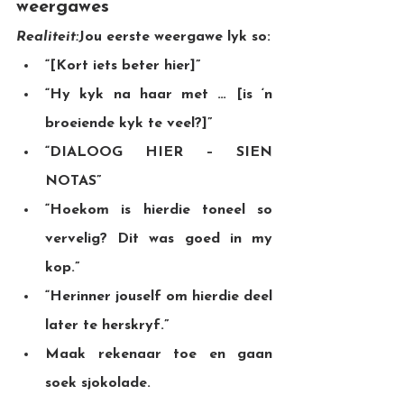
weergawes
Realiteit:
Jou eerste weergawe lyk so:
“[Kort iets beter hier]”
“Hy kyk na haar met … [is ‘n 
broeiende kyk te veel?]”
“DIALOOG HIER – SIEN 
NOTAS”
“Hoekom is hierdie toneel so 
vervelig? Dit was goed in my 
kop.”
“Herinner jouself om hierdie deel 
later te herskryf.”
Maak rekenaar toe
en gaan 
soek sjokolade.