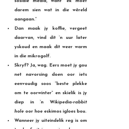
sosiale media, want “ek moet 
darem sien wat in die wêreld 
aangaan.”
Dan maak jy koffie, vergeet 
daarvan, vind dit ‘n uur later 
yskoud en maak dit weer warm 
in die mikrogolf.
Skryf? Ja, wag. Eers moet jy gou 
net navorsing doen oor iets 
eenvoudig soos “beste plekke 
om te oorwinter” en skielik is jy 
diep in ‘n Wikipedia-
rabbit 
hole
 oor hoe eskimos igloes bou.
Wanneer jy uiteindelik reg is om 