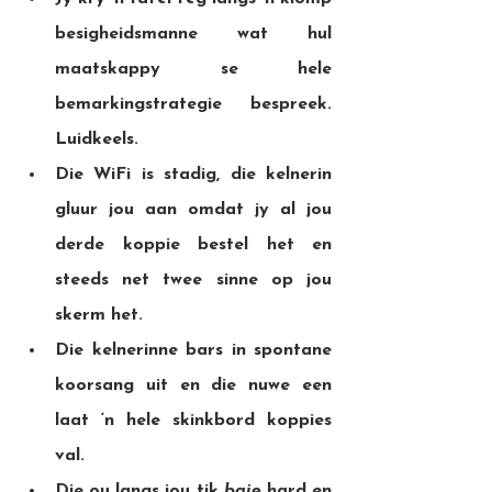
besigheidsmanne wat hul 
maatskappy se hele 
bemarkingstrategie bespreek. 
Luidkeels.
Die WiFi is stadig, die kelnerin 
gluur jou aan omdat jy al jou 
derde koppie bestel het en 
steeds net twee sinne op jou 
skerm het.
Die kelnerinne bars in spontane 
koorsang uit en die nuwe een 
laat ‘n hele skinkbord koppies 
val.
Die ou langs jou tik 
baie
 hard en 