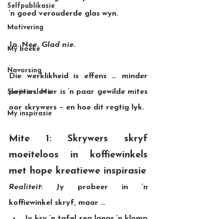
Selfpublikasie
‘n goed verouderde glas wyn.
Motivering
Ja. Nee. 
Glad nie.
My boeke
Navorsing
Die werklikheid is effens … minder 
poëties. Hier is ‘n paar gewilde mites 
Skrywerslewe
oor skrywers – en hoe dit regtig lyk.
My inspirasie
Mite 1: Skrywers skryf 
moeiteloos in koffiewinkels 
met hope kreatiewe inspirasie
Realiteit:
 Jy probeer in ‘n 
koffiewinkel skryf, maar …
Jy kry ‘n tafel reg langs ‘n klomp 