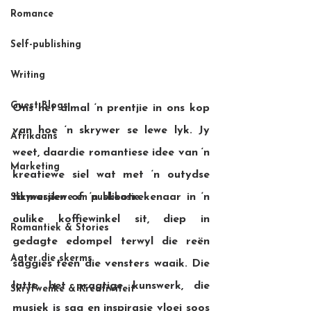
Romance
Self-publishing
Writing
Guest Blogs
Ons het almal ‘n prentjie in ons kop 
van hoe ‘n skrywer se lewe lyk. Jy 
Afrikaans
weet, daardie romantiese idee van ‘n 
Marketing
kreatiewe siel wat met ‘n outydse 
tikmasjien of ‘n skootrekenaar in ‘n 
Skrywerslewe en publikasie
oulike koffiewinkel sit, diep in 
Romantiek & Stories
gedagte edompel terwyl die reën 
Agter die skerms
saggies teen die vensters waaik. Die 
latte het pragtige kunswerk, die 
Skryfwenke & Kreatiwiteit
musiek is sag en inspirasie vloei soos 