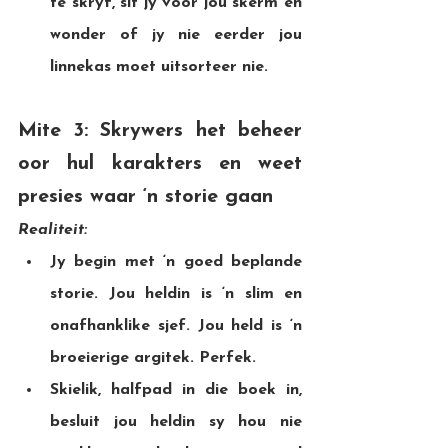
te skryf, sit jy voor jou skerm en 
wonder of jy nie eerder jou 
linnekas moet uitsorteer nie.
Mite 3: Skrywers het beheer 
oor hul karakters en weet 
presies waar ‘n storie gaan
Realiteit:
Jy begin met ‘n goed beplande 
storie. Jou heldin is ‘n slim en 
onafhanklike sjef. Jou held is ‘n 
broeierige argitek. Perfek.
Skielik, halfpad in die boek in, 
besluit jou heldin sy hou nie 