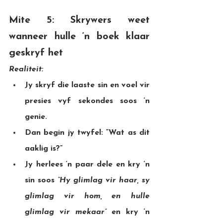
Mite 5: Skrywers weet 
wanneer hulle ‘n boek klaar 
geskryf het
Realiteit:
Jy skryf die laaste sin en voel vir 
presies vyf sekondes soos ‘n 
genie.
Dan begin jy twyfel: “Wat as dit 
aaklig is?”
Jy herlees ‘n paar dele en kry ‘n 
sin soos 
“Hy glimlag vir haar, sy 
glimlag vir hom, en hulle 
glimlag vir mekaar”
 en kry ‘n 