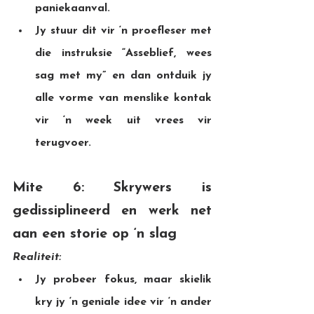
paniekaanval.
Jy stuur dit vir ‘n proefleser met 
die instruksie “Asseblief, wees 
sag met my” en dan ontduik jy 
alle vorme van menslike kontak 
vir ‘n week uit vrees vir 
terugvoer.
Mite 6: Skrywers is 
gedissiplineerd en werk net 
aan een storie op ‘n slag
Realiteit:
Jy probeer fokus, maar skielik 
kry jy ‘n geniale idee vir ‘n ander 