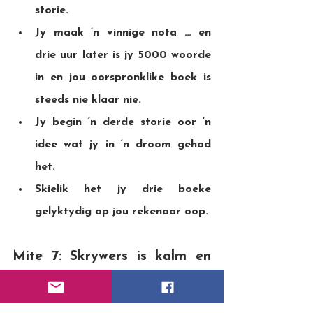
storie.
Jy maak ‘n vinnige nota … en 
drie uur later is jy 5000 woorde 
in en jou oorspronklike boek is 
steeds nie klaar nie.
Jy begin ‘n derde storie oor ‘n 
idee wat jy in ‘n droom gehad 
het.
Skielik het jy drie boeke 
gelyktydig op jou rekenaar oop.
Mite 7: Skrywers is kalm en 
professioneel wanneer hulle ‘n 
boek publiseer