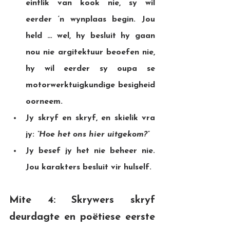
eintlik van kook nie, sy wil 
eerder ‘n wynplaas begin. Jou 
held … wel, hy besluit hy gaan 
nou nie argitektuur beoefen nie, 
hy wil eerder sy oupa se 
motorwerktuigkundige besigheid 
oorneem.
Jy skryf en skryf, en skielik vra 
jy: 
“Hoe het ons hier uitgekom?”
Jy besef jy het nie beheer nie. 
Jou karakters besluit vir hulself.
Mite 4: Skrywers skryf 
deurdagte en poëtiese eerste 